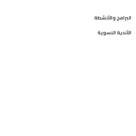
البرامج والأنشطة
الأندية النسوية
الجلسات النسوية
المدارس والمخيمات النسوية الإقليمية
مقالات
إصدارات معرفية
قصص من الهامش
رسائل بيننا