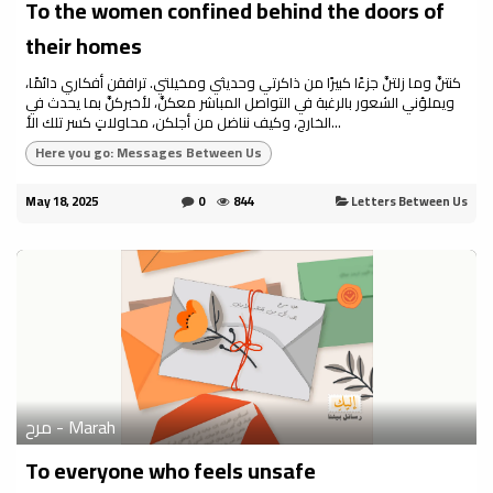
To the women confined behind the doors of
their homes
كنتنَّ وما زلتنَّ جزءًا كبيرًا من ذاكرتي وحديثي ومخيلتي. ترافقن أفكاري دائمًا،
ويملؤني الشعور بالرغبة في التواصل المباشر معكنَّ، لأخبركنَّ بما يحدث في
الخارج، وكيف نناضل من أجلكن، محاولاتٍ كسر تلك الأ...
Here you go: Messages Between Us
May 18, 2025
0
844
Letters Between Us
مرح - Marah
To everyone who feels unsafe