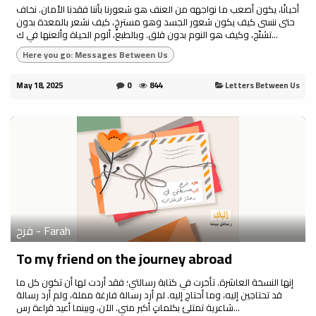
أحيانًا، يكون أصعب ما نواجهه من العنف هو شعورنا بأننا فقدنا الأمان. نخاف
حتى ننسى كيف يكون شعور الجسد وهو مسترخٍ، كيف نشعر بالمعدة بدون
تشنّج، وكيف هو النوم بدون قلق. وبالطبع، ألوم الحياة وألعنها في ك...
Here you go: Messages Between Us
May 18, 2025
0
844
Letters Between Us
فرح - Farah
To my friend on the journey abroad
إنها النسخة العاشرة. تأخرت في كتابة رسالتي؛ فقد أردت لها أن تكون كل ما
قد تحتاجين إليه، وما أحتاج إليه. لم أرد رسالة فارغة مملة، ولم أرد رسالة
شاعرية تمتلئ بكلماتٍ أكبر مني. الآن، وبينما أعيد قراءة رس...