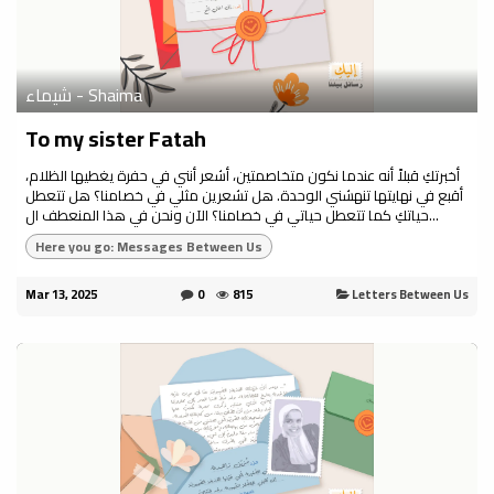
شيماء - Shaima
To my sister Fatah
أخبرتكِ قبلاً أنه عندما نكون متخاصمتين، أشعر أنني في حفرة يغطيها الظلام،
أقبع في نهايتها تنهشني الوحدة. هل تشعرين مثلي في خصامنا؟ هل تتعطل
حياتكِ كما تتعطل حياتي في خصامنا؟ الآن ونحن في هذا المنعطف ال...
Here you go: Messages Between Us
Mar 13, 2025
0
815
Letters Between Us