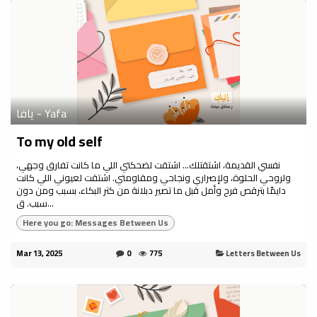
يافا - Yafa
To my old self
نفسي القديمة، اشتقتلك… اشتقت لضحكتي اللي ما كانت تفارق وجهي،
ولروحي الحلوة، ولإصراري ونجاحي ومقاومتي. اشتقت لعيوني اللي كانت
دايمًا بترقص فرح وأمل قبل ما تصير دبلانة من كتر البكاء، بسبب ومن دون
سبب. ق...
Here you go: Messages Between Us
Mar 13, 2025
0
775
Letters Between Us