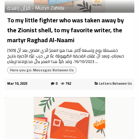
مُزيّن زاهدة - Muzyn Zahida
To my little fighter who was taken away by
the Zionist shell, to my favorite writer, the
martyr Raghad Al-Naami
(509) خمسمئة يومٍ وتسعة أيّام، هذا هو العمرُ الّذي انقضى بعد أنْ
خسرناكِ، وبعد أنْ غيّبتكِ القذيفة الصّهيونيّة عنّا في حرب غزّة الأخيرة بتاريخ
16/10/2023، وقد مُلِأَ هذا العمر بكلِّ محاولاتنا لإبقاءِ ...
Here you go: Messages Between Us
Mar 10, 2025
0
762
Letters Between Us