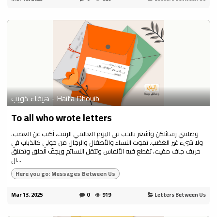
هيفاء ذويب - Haifa Dhouib
To all who wrote letters
وصلتني رسائلكن وأشعر بالحب في اليوم العالمي الزفت، أكتب عن الغضب،
ولا شيء غير الغضب. تموت النساء والأطفال والرجال من حولي كالذباب في
خريف جاف مقيت، تقطع فيه الأنفاس وتثقل النسائم ويجفّ الحلق وتختنق
ال...
Here you go: Messages Between Us
Mar 13, 2025
0
919
Letters Between Us