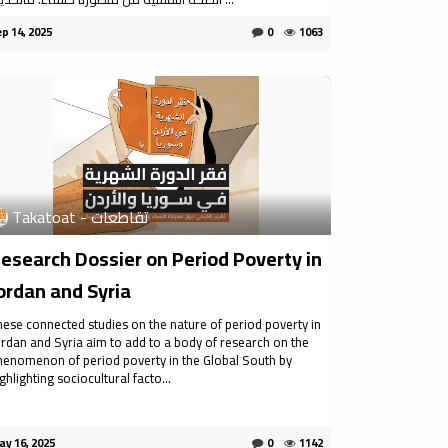
p 14, 2025
0
1063
Takatoat - تقاطعات
esearch Dossier on Period Poverty in
ordan and Syria
hese connected studies on the nature of period poverty in
ordan and Syria aim to add to a body of research on the
henomenon of period poverty in the Global South by
ghlighting sociocultural facto...
y 16, 2025
0
1142