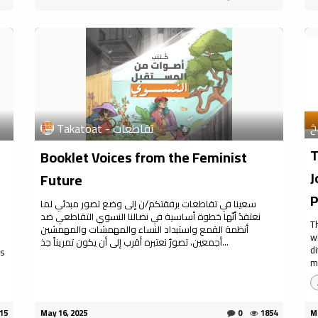
Takatoat - تقاطعات
T
Booklet Voices from the Feminist
J
Future
P
سعينا في تقاطعات برفقتكم/ن إلى وضع تصور مبدئي لما
نعتقدُ أنّها خطوة أساسية في نضالنا النسوي التقاطعي ضد
T
أنظمة القمع واستبداد النساء والمهمشات والمهمشين
w
أجمعين، تصورٌ نعتبره أقرب إلى أن يكون تمريناً جذ...
d
es
m
15
May 16, 2025
0
1854
Ma