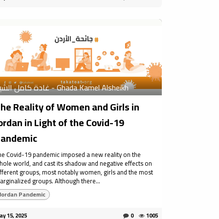
غادة كامل الشيخ - Ghada Kamel Alsheikh
he Reality of Women and Girls in
ordan in Light of the Covid-19
andemic
he Covid-19 pandemic imposed a new reality on the
hole world, and cast its shadow and negative effects on
ifferent groups, most notably women, girls and the most
arginalized groups. Although there...
Jordan Pandemic
y 15, 2025
0
1005