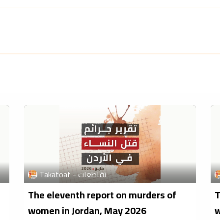
 and Program
Knowledge Production
Get Involved
Takatoat - تقاطعات
The eleventh report on murders of
T
women in Jordan, May 2026
w