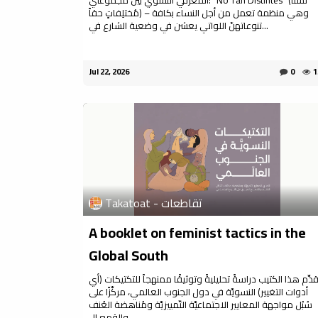
المعرفي النسوي بين مجموعتي: "No Tan Distintes" (لَسنا
مُختلِفاتٍ حقاً) – وهي منظمة تعمل من أجل النساء بكافة
تنوعاتهنّ اللواتي يعشن في وضعية الشارع في...
Jul 22, 2026
0
1
Takatoat - تقاطعات
A booklet on feminist tactics in the
Global South
ُقدِّم هذا الكتيب دراسةً تحليليةً وتوثيقًا ممنهجاً للتكتيكات (أي
أدوات التغيير) النسويَّة في دول الجنوب العالمي، مركِّزًا على
سُبُل مواجهة المعايير الاجتماعيَّة التّمييزيَّة ومُناهضة العُنف
والقمع ال...