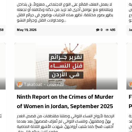
ة
لا يعمل العنف القائم على النوع الاجتماعي معزولاً، بل يتداخل
ض
ويتقاطع مع عوامل أخرى قد تزيد من حدّته وكثافته أو تجعله
ع
يظهر بصور مختلفة. تظهر هذه التجليات بوضوح في جرائم القتل
ومحاولات القتل وجرائم التشو...
58
May 19, 2026
0
495
Ja
Takatoat - تقاطعات
Ninth Report on the Crimes of Murder
F
of Women in Jordan, September 2025
P
ة
الرحمة لأرواح النساء اللواتي وصلتنا مقتطفات من قصص الغدر
ي
د
بهنّ ومقتلهنّ، وللنساء اللواتي لم تُعرَف قصصهنّ بعد بعدما
ل
أُخفيت قسرًا كما سُلبت أرواحهنّ. شهدت الأشهر الثلاثة الماضية
وقوع ثلاث جرائم قتل بحق ...