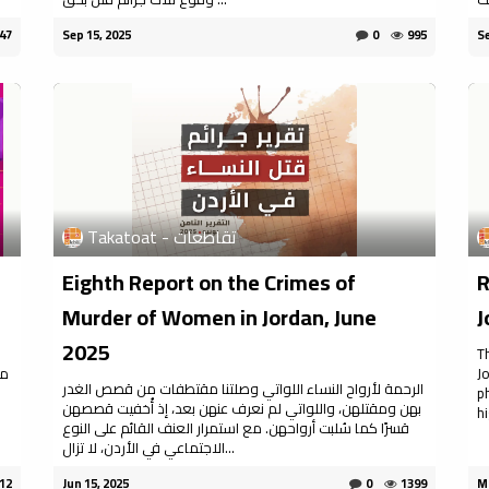
47
Sep 15, 2025
0
995
Se
Takatoat - تقاطعات
Eighth Report on the Crimes of
R
Murder of Women in Jordan, June
J
2025
T
J
مو
الرحمة لأرواح النساء اللواتي وصلتنا مقتطفات من قصص الغدر
p
بهن ومقتلهن، واللواتي لم نعرف عنهن بعد، إذ أُخفيت قصصهن
hi
قسرًا كما سُلبت أرواحهن. مع استمرار العنف القائم على النوع
الاجتماعي في الأردن، لا تزال...
12
Jun 15, 2025
0
1399
Ma