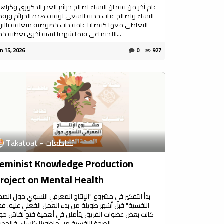
عام آخر من فقدان النساء لصالح جرائم الغدر الذكوري وكراهي
النساء ولصالح غياب جدية السعي لوقف هذه الجرائم ورف
التعاطي معها كقضايا عامة ذات خصوصية متعلقة بالنو
الاجتماعي فيما شهدنا لسنة أخرى تغطية خجو...
n 15, 2026
0
927
Takatoat - تقاطعات
eminist Knowledge Production
roject on Mental Health
بدأ التفكير في مشروع "الإنتاج المعرفي النسوي حول الصح
النفسية" قبل أشهر طويلة من بدء العمل الفعلي عليه. فق
كانت بعض عضوات الفريق يتأملن في أهمية فتح نقاش حو
الصحة النفسية من منظورنا كنساء. فالحديث ...